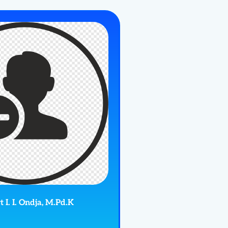
t I. I. Ondja, M.Pd.K