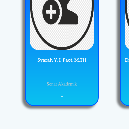
Syarah Y. I. Faot, M.TH
D
Senat Akademik
_