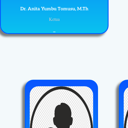
Dr. Anita Yumbu Tomusu, M.Th
Ketua
_