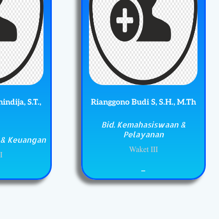
dija, S.T.,
Rianggono Budi S, S.H., M.Th
Bid. Kemahasiswaan &
Pelayanan
i & Keuangan
Waket III
I
_