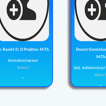
r. Randy D. D Prajitno, M.Th
Danny Gandahanin
M.Th
Kemahasiswaan
Waket I
Bid, Administras
Waket I
_
_