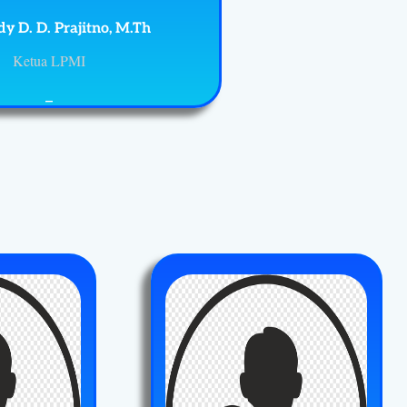
dy D. D. Prajitno, M.Th
Ketua LPMI
_