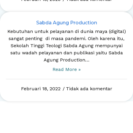
Sabda Agung Production
Kebutuhan untuk pelayanan di dunia maya (digital)
sangat penting di masa pandemi. Oleh karena itu,
Sekolah Tinggi Teologi Sabda Agung mempunyai
satu wadah pelayanan dan publikasi yaitu Sabda
Agung Production…
Read More »
Februari 18, 2022
Tidak ada komentar
Alamat
:
, Jalan Pondok Maritim Indah Blok
AA.
No.1, Kebraon, Kec. Wiyung, Kota SBY, Jawa
Timur 60222