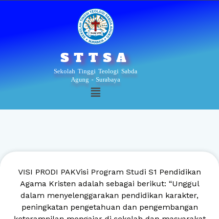
Lewati
ke
konten
STTSA
Sekolah Tinggi Teologi Sabda
Agung - Surabaya
Menu
VISI PRODI PAKVisi Program Studi S1 Pendidikan
Agama Kristen adalah sebagai berikut: “Unggul
dalam menyelenggarakan pendidikan karakter,
peningkatan pengetahuan dan pengembangan
keterampilan mengajar di sekolah dan masyarakat