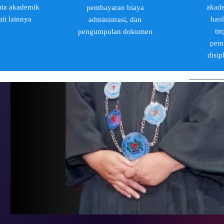
ata akademik
akad
pembayaran biaya
ait lainnya
hasi
administrasi, dan
ti
pengumpulan dokumen
pemi
disip
________