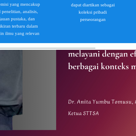
emisi yang mencakup
dapat diartikan sebagai
l penelitian, analisis,
koleksi pribadi
njauan pustaka, dan
perseorangan
kiran terbaru dalam
lin ilmu yang relevan
________________________________________