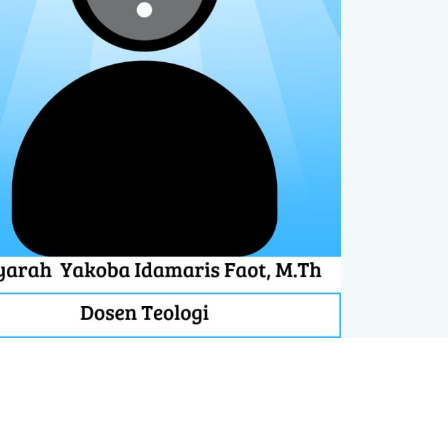
Alamat
:
, Jalan Pondok Maritim Indah Blok
AA.
No.1, Kebraon, Kec. Wiyung, Kota SBY, Jawa
Timur 60222