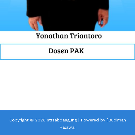
Alamat
:
, Jalan Pondok Maritim Indah Blok
AA.
No.1, Kebraon, Kec. Wiyung, Kota SBY, Jawa
Timur 60222
Copyright © 2026 sttsabdaagung | Powered by [Budiman
Halawa]